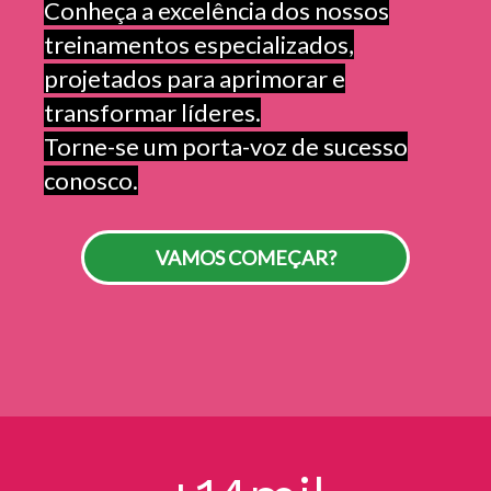
Conheça a excelência dos nossos
treinamentos especializados,
projetados para aprimorar e
transformar líderes.
Torne-se um porta-voz de sucesso
conosco.
VAMOS COMEÇAR?