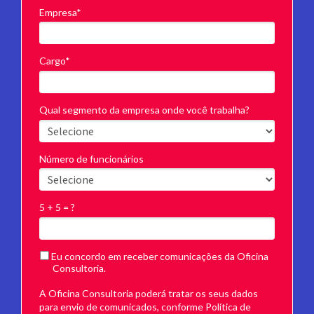
Empresa*
Cargo*
Qual segmento da empresa onde você trabalha?
Número de funcionários
5 + 5 = ?
Eu concordo em receber comunicações da Oficina
Consultoria.
A Oficina Consultoria poderá tratar os seus dados
para envio de comunicados, conforme Política de